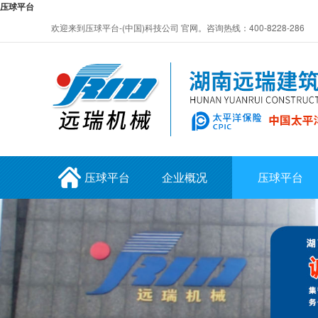
压球平台
欢迎来到压球平台-(中国)科技公司 官网。咨询热线：400-8228-286
压球平台
企业概况
压球平台