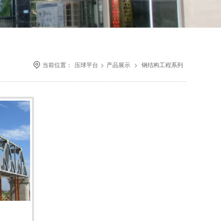
当前位置：
压球平台
>
产品展示
>
钢结构工程系列