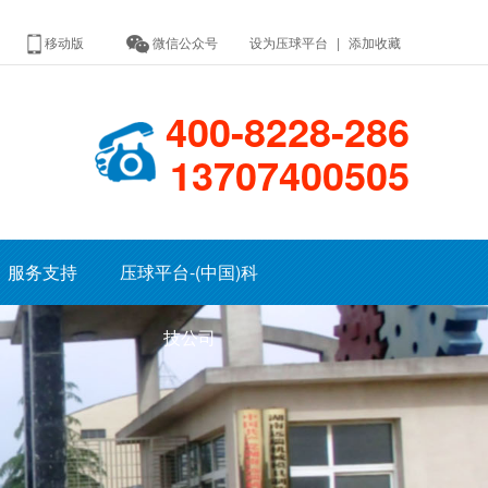
移动版
微信公众号
设为压球平台
|
添加收藏
400-8228-286
13707400505
服务支持
压球平台-(中国)科
技公司