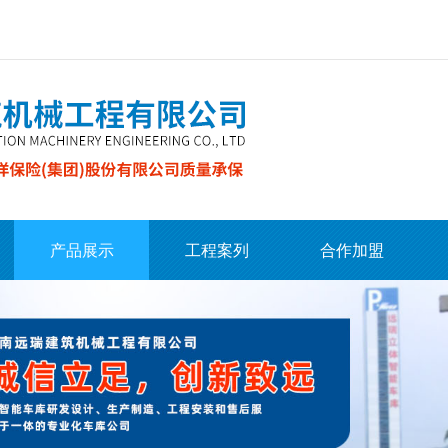
产品展示
工程案列
合作加盟