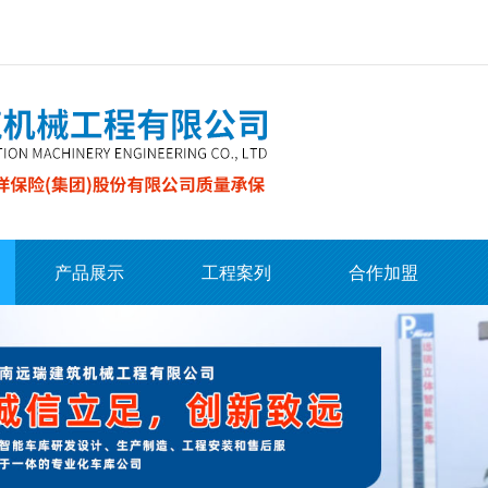
产品展示
工程案列
合作加盟