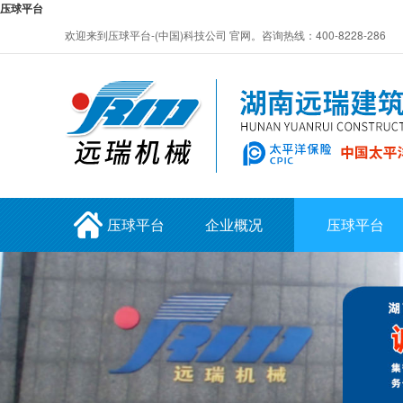
压球平台
欢迎来到压球平台-(中国)科技公司 官网。咨询热线：400-8228-286
压球平台
企业概况
压球平台