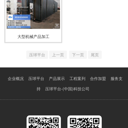
大型机械产品加工
压球平台
上一页
下一页
尾页
企业概况
压球平台
产品展示
工程案列
合作加盟
服务支
持
压球平台-(中国)科技公司