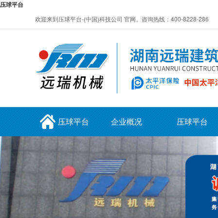
压球平台
欢迎来到压球平台-(中国)科技公司 官网。咨询热线：400-8228-286
压球平台
企业概况
压球平台