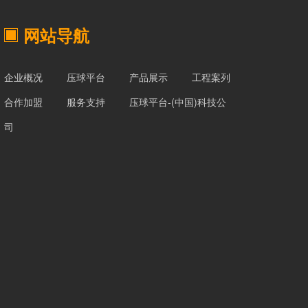
网站导航
企业概况
压球平台
产品展示
工程案列
合作加盟
服务支持
压球平台-(中国)科技公
司