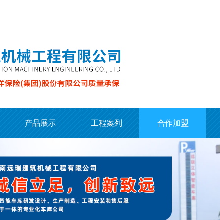
产品展示
工程案列
合作加盟