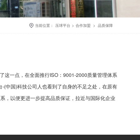
当前位置：
压球平台
>
合作加盟
>
品质保障
点，在全面推行ISO：9001-2000质量管理体系
-(中国)科技公司人也看到了自身的不足之处，在原有
管理体系，以便更进一步提高品质保证，拉近与国际化企业