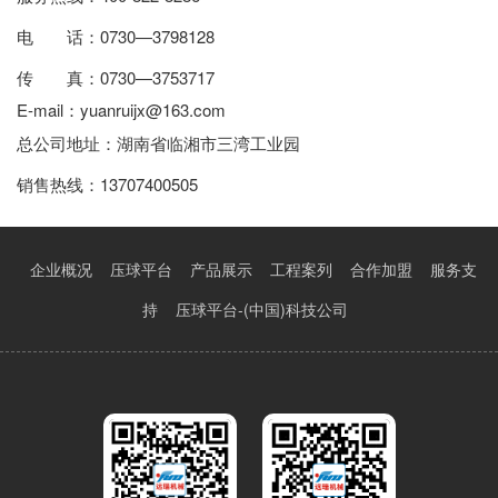
电 话：0730—3798128
传 真：0730—3753717
E-mail：
yuanruijx@163.com
总公司地址：湖南省临湘市三湾工业园
销售热线
：13707400505
企业概况
压球平台
产品展示
工程案列
合作加盟
服务支
持
压球平台-(中国)科技公司