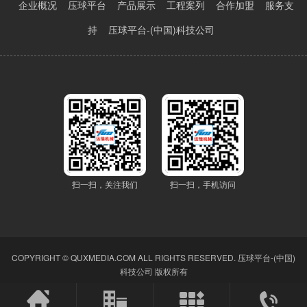
企业概况
压球平台
产品展示
工程案列
合作加盟
服务支
持
压球平台-(中国)科技公司
扫一扫，关注我们
扫一扫，手机访问
COPYRIGHT © QUXMEDIA.COM ALL RIGHTS RESERVED.
压球平台-(中国)
科技公司
版权所有