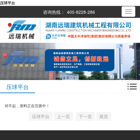
压球平台
咨询热线：
400-8228-286
Toggle
navigati
压球平台
对不起，资料正在完善中！
压球平台
上一页
下一页
尾页