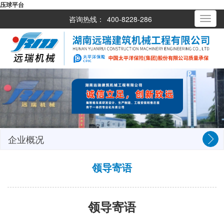
压球平台
咨询热线：
400-8228-286
Toggle
navigati
企业概况
领导寄语
领导寄语