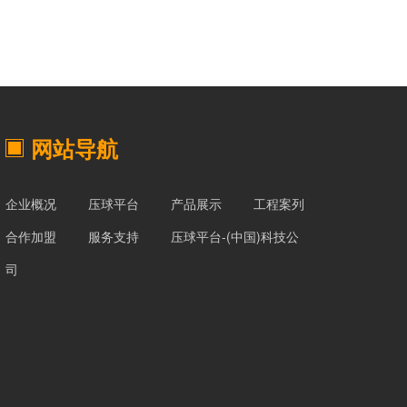
网站导航
企业概况
压球平台
产品展示
工程案列
合作加盟
服务支持
压球平台-(中国)科技公
司