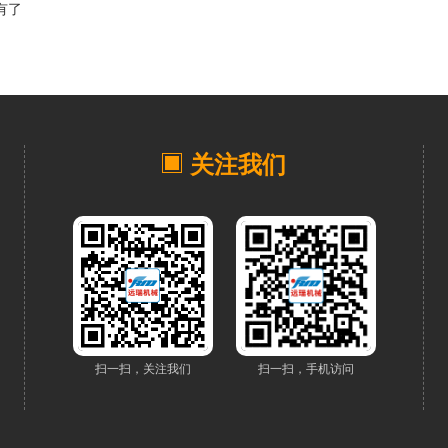
有了
关注我们
扫一扫，关注我们
扫一扫，手机访问