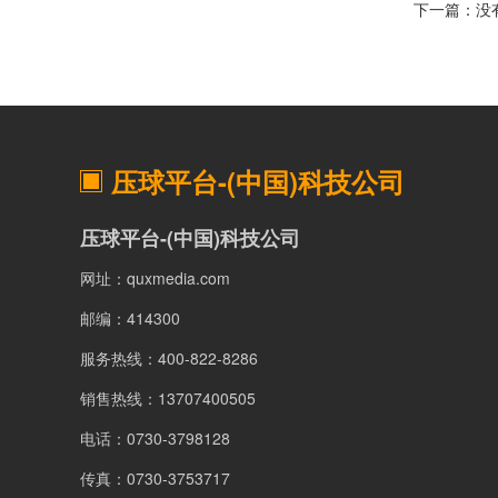
下一篇：
没
压球平台-(中国)科技公司
压球平台-(中国)科技公司
网址：quxmedia.com
邮编：414300
服务热线：400-822-8286
销售热线：13707400505
电话：0730-3798128
传真：0730-3753717