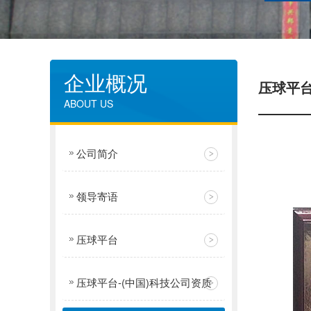
企业概况
压球平台
ABOUT US
公司简介
领导寄语
压球平台
压球平台-(中国)科技公司资质