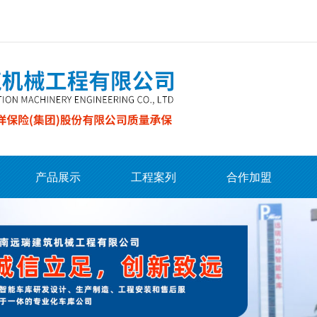
产品展示
工程案列
合作加盟