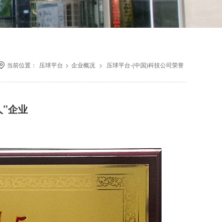
当前位置：
压球平台
>
企业概况
>
压球平台-(中国)科技公司荣誉
人”企业