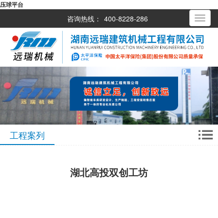
压球平台
咨询热线：
400-8228-286
Toggle
navigati
工程案列
湖北高投双创工坊