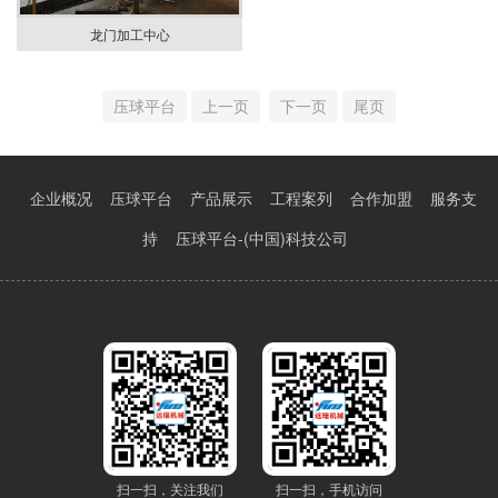
龙门加工中心
压球平台
上一页
下一页
尾页
企业概况
压球平台
产品展示
工程案列
合作加盟
服务支
持
压球平台-(中国)科技公司
扫一扫，关注我们
扫一扫，手机访问