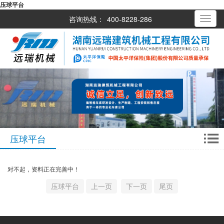
压球平台
咨询热线：
400-8228-286
Toggle
navigati
压球平台
对不起，资料正在完善中！
压球平台
上一页
下一页
尾页