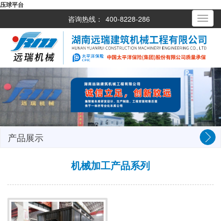
压球平台
咨询热线：
400-8228-286
Toggle
navigati
产品展示
机械加工产品系列