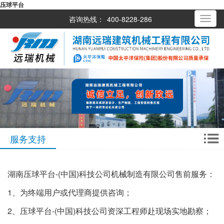
压球平台
咨询热线：
400-8228-286
Toggle
navigati
服务支持
湖南压球平台-(中国)科技公司机械制造有限公司售前服务：
1、为终端用户或代理商提供咨询；
2、压球平台-(中国)科技公司资深工程师赴现场实地勘察；