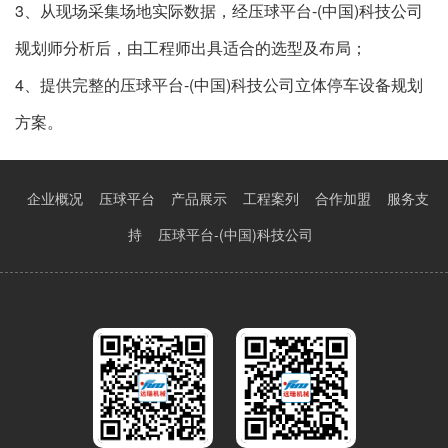
3、从现场采集场地实际数据，经压球平台-(中国)科技公司
规划师分析后，由工程师出具适合的选型及布局；
4、提供完整的压球平台-(中国)科技公司立体停车设备规划
方案。
企业概况
压球平台
产品展示
工程案列
合作加盟
服务支
持
压球平台-(中国)科技公司