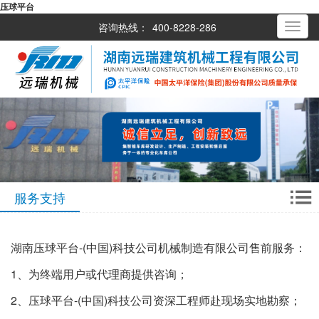
压球平台
咨询热线：
400-8228-286
Toggle
navigati
服务支持
湖南压球平台-(中国)科技公司机械制造有限公司售前服务：
1、为终端用户或代理商提供咨询；
2、压球平台-(中国)科技公司资深工程师赴现场实地勘察；