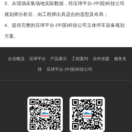
3、从现场采集场地实际数据，经压球平台-(中国)科技公司
规划师分析后，由工程师出具适合的选型及布局；
4、提供完整的压球平台-(中国)科技公司立体停车设备规划
方案。
企业概况
压球平台
产品展示
工程案列
合作加盟
服务支
持
压球平台-(中国)科技公司