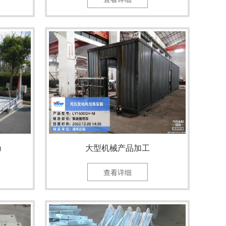
）
大型机械产品加工
查看详细