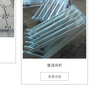
墩顶吊栏
查看详细