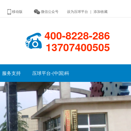
移动版
微信公众号
设为压球平台
|
添加收藏
400-8228-286
13707400505
服务支持
压球平台-(中国)科
技公司