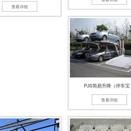
查看详细
PJS简易升降（停车宝
查看详细