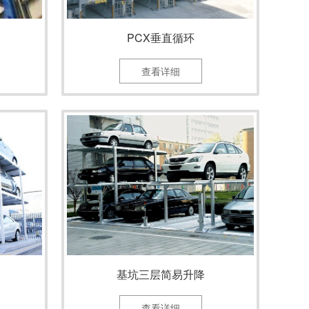
PCX垂直循环
查看详细
基坑三层简易升降
查看详细