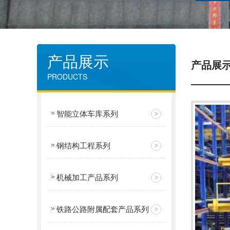
产品展示
产品展
PRODUCTS
智能立体车库系列
钢结构工程系列
机械加工产品系列
铁路公路附属配套产品系列