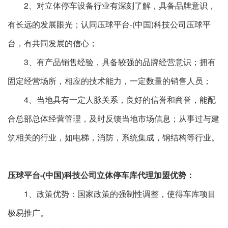
2、对立体停车设备行业有深刻了解，具备品牌意识，
有长远的发展眼光；认同压球平台-(中国)科技公司压球平
台，有共同发展的信心；
3、有产品销售经验，具备较强的品牌经营意识；拥有
固定经营场所，相应的技术能力，一定数量的销售人员；
4、当地具有一定人脉关系，良好的信誉和商誉，能配
合总部总体经营管理，及时反馈当地市场信息；从事过与建
筑相关的行业，如电梯，消防，系统集成，钢结构等行业。
压球平台-(中国)科技公司立体停车库代理加盟优势：
1、政策优势：国家政策的强制性调整，使得车库项目
极易推广。