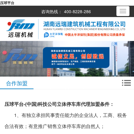
压球平台
咨询热线：
400-8228-286
Toggle
navigati
合作加盟
压球平台-(中国)科技公司立体停车库代理加盟条件：
1、有独立承担民事责任能力的企业法人，工商、税务
合法有效；有意推广销售立体停车库的自然人；