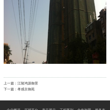
上一篇：
江陵鸿源御景
下一篇：
孝感京御苑
企业概况
压球平台
产品展示
工程案列
合作加盟
服务支