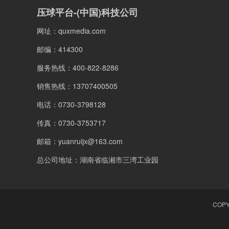
压球平台-(中国)科技公司
网址：quxmedia.com
邮编：414300
服务热线：400-822-8286
销售热线：13707400505
电话：0730-3798128
传真：0730-3753717
邮箱：yuanruijx@163.com
总公司地址：湖南省临湘市三湾工业园
COPY