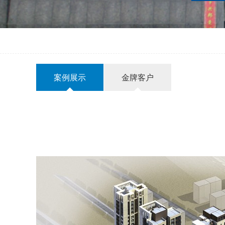
案例展示
金牌客户