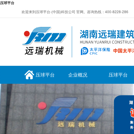
压球平台
欢迎来到压球平台-(中国)科技公司 官网。咨询热线：400-8228-286
压球平台
企业概况
压球平台