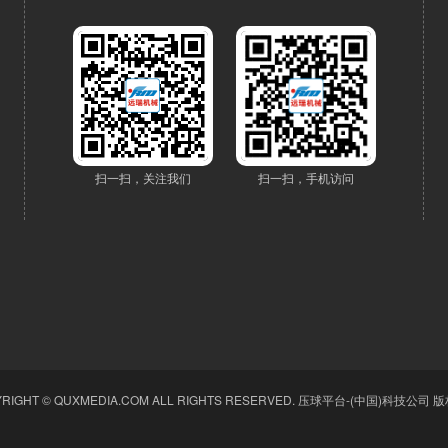
扫一扫，关注我们
扫一扫，手机访问
RIGHT © QUXMEDIA.COM ALL RIGHTS RESERVED.
压球平台-(中国)科技公司
版