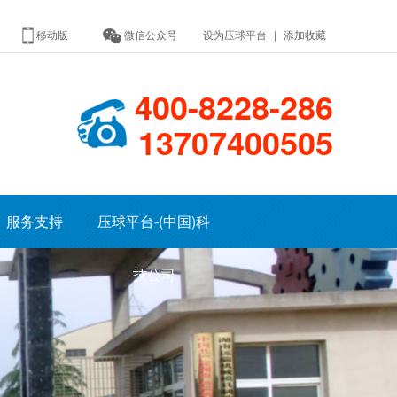
移动版
微信公众号
设为压球平台
|
添加收藏
400-8228-286
13707400505
服务支持
压球平台-(中国)科
技公司